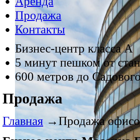
Аренда
Продажа
Контакты
Бизнес-центр класса А
5 минут пешком от ста
600 метров до Садового
Продажа
Главная
→
Продажа офисо