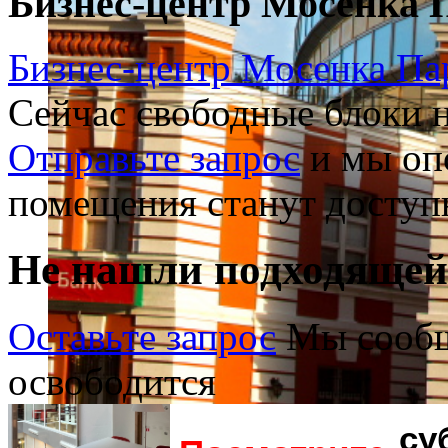
Бизнес-центр Мосенка 
Бизнес-центр Мосенка Пар
Сейчас свободные блоки н
Отправьте запрос
и мы опо
помещения станут доступ
Не нашли подходяще
Оставьте запрос
Мы сообщ
освободится
су