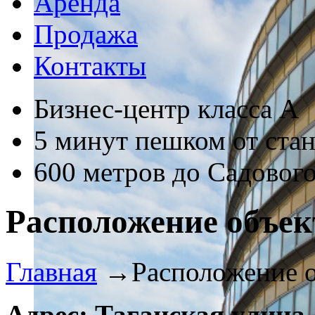
Аренда
Продажа
Контакты
Бизнес-центр класса А
5 минут пешком от ста
600 метров до Садового
Расположение объек
Главная
→
Расположение 
Адрес: Таганская улица,