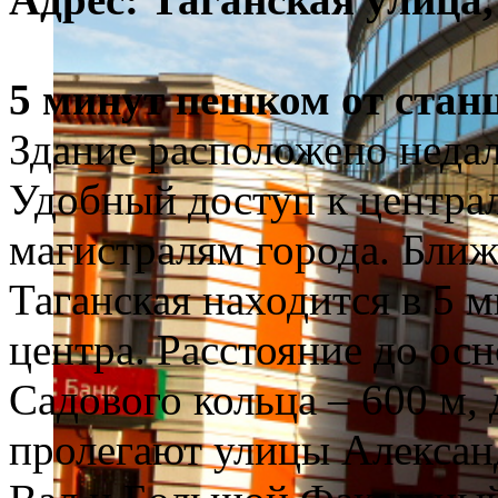
5 минут пешком от стан
Здание расположено недал
Удобный доступ к центр
магистралям города. Бли
Таганская находится в 5 
центра. Расстояние до ос
Садового кольца – 600 м,
пролегают улицы Алексан