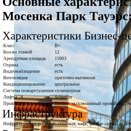
Основные характерис
Мосенка Парк Тауэрс
Характеристики Бизнес-ц
Класс
B+
Кол-во этажей
12
Арендуемая площадь
15903
Охрана
есть
Видеонаблюдение
есть
Вентиляция
приточно-вытяжная
Кондиционирование
центральное
Система пожаротушения
сплинкерная
Лифты
Schindler
Провайдер
Beeline- эксклюзивный провайдер, Э
Инфраструктура
Инфраструктура
ресторан, столовая, кафе, фитнес-центр, отдел