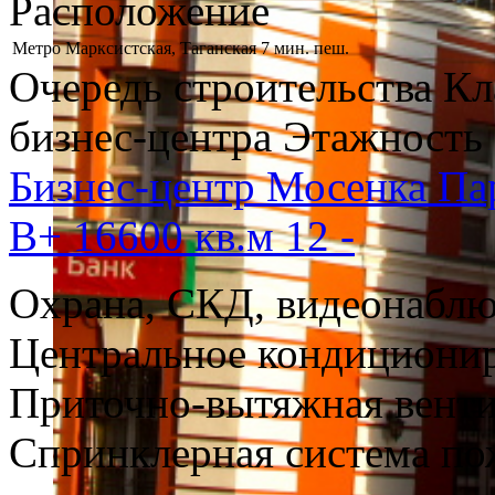
Расположение
Метро
Марксистская, Таганская 7 мин. пеш.
Очередь строительства
Кл
бизнес-центра
Этажность
Бизнес-центр Мосенка Пар
B+
16600 кв.м
12
-
Охрана, СКД, видеонабл
Центральное кондициони
Приточно-вытяжная вент
Спринклерная система п