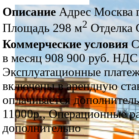
Описание
Адрес
Москва г
2
Площадь
298 м
Отделка
Коммерческие условия
С
в месяц
908 900 руб.
НДС
Эксплуатационные плате
включены в арендную став
оплачивается дополнител
11000р., Операционные р
дополнительно